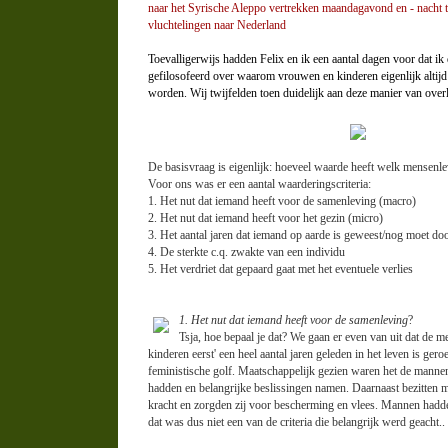
naar het Syrische Aleppo vertrekken maandagavond en - nacht 
vluchtelingen naar Nederland
Toevalligerwijs hadden Felix en ik een aantal dagen voor dat ik di
gefilosofeerd over waarom vrouwen en kinderen eigenlijk altijd
worden. Wij twijfelden toen duidelijk aan deze manier van over
De basisvraag is eigenlijk: hoeveel waarde heeft welk mensenl
Voor ons was er een aantal waarderingscriteria:
1. Het nut dat iemand heeft voor de samenleving (macro)
2. Het nut dat iemand heeft voor het gezin (micro)
3. Het aantal jaren dat iemand op aarde is geweest/nog moet d
4. De sterkte c.q. zwakte van een individu
5. Het verdriet dat gepaard gaat met het eventuele verlies
1. Het nut dat iemand heeft voor de samenleving
?
Tsja, hoe bepaal je dat? We gaan er even van uit dat de 
kinderen eerst' een heel aantal jaren geleden in het leven is ger
feministische golf. Maatschappelijk gezien waren het de mannen
hadden en belangrijke beslissingen namen. Daarnaast bezitten 
kracht en zorgden zij voor bescherming en vlees. Mannen hadd
dat was dus niet een van de criteria die belangrijk werd geacht..