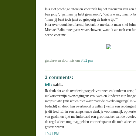
Isis ziet prachtige taferelen voor zich bij het evacueren van een 
ben jong", "ja, maar jij hebt geen zoon", "dat is waar, maar ik
"maar jij bent toch juist zo grieperig de laatste tijd?"
Hier over doorfilosoferend, bedenk ik me dat ik maar snel John 
Michael Palin moet gaan waarschuwen, want ik zie toch een fa
scene voor me...
geschreven door isis om
8:32 pm
2 comments:
felix
said...
Ik denk dat ze de overlevingsregel: vrouwen en kinderen eerst
uit kortetermijn overwegingen: vrouwen en kinderen zijn banger
rampsituatie (misschien niet waar maar de overlevingsregel is 
bedacht) en door hen overboord te zetten (wel in een reddingss
je dit leed. En in een rampsituatie denk je voornamelijk op kort
van gezinnen lijkt me inderdaad een groot nadeel van de overle
de regel alleen nog mag gelden voor echtparen die toch al een 
gestart waren.
10:41 PM