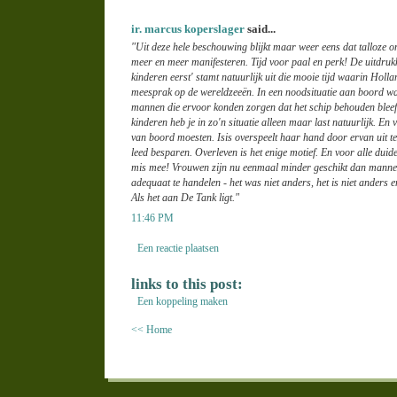
ir. marcus koperslager
said...
"Uit deze hele beschouwing blijkt maar weer eens dat talloze o
meer en meer manifesteren. Tijd voor paal en perk! De uitdru
kinderen eerst' stamt natuurlijk uit die mooie tijd waarin Hol
meesprak op de wereldzeeën. In een noodsituatie aan boord war
mannen die ervoor konden zorgen dat het schip behouden blee
kinderen heb je in zo'n situatie alleen maar last natuurlijk. En 
van boord moesten. Isis overspeelt haar hand door ervan uit t
leed besparen. Overleven is het enige motief. En voor alle duidel
mis mee! Vrouwen zijn nu eenmaal minder geschikt dan mannen
adequaat te handelen - het was niet anders, het is niet anders en
Als het aan De Tank ligt."
11:46 PM
Een reactie plaatsen
links to this post:
Een koppeling maken
<< Home