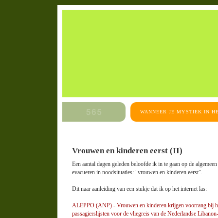
WANNEER JE MYSTIEK IN H
maandag, juli 24, 2006
Vrouwen en kinderen eerst (II)
Een aantal dagen geleden beloofde ik in te gaan op de algemee
evacueren in noodsituaties: "vrouwen en kinderen eerst".
Dit naar aanleiding van een stukje dat ik op het internet las:
ALEPPO (ANP) - Vrouwen en kinderen krijgen voorrang bij he
passagierslijsten voor de vliegreis van de Nederlandse Libanon