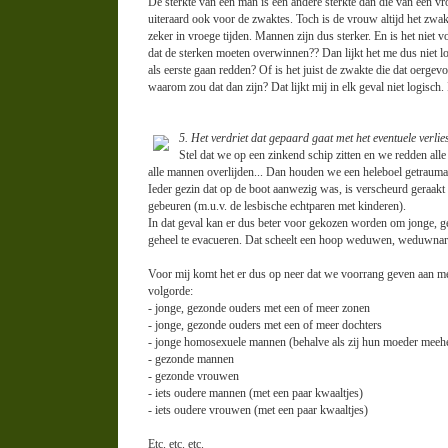
De sterkte van een man is een andere sterkte dan die van een vr
uiteraard ook voor de zwaktes. Toch is de vrouw altijd het zw
zeker in vroege tijden. Mannen zijn dus sterker. En is het niet v
dat de sterken moeten overwinnen?? Dan lijkt het me dus niet 
als eerste gaan redden? Of is het juist de zwakte die dat oergev
waarom zou dat dan zijn? Dat lijkt mij in elk geval niet logisch. 
5. Het verdriet dat gepaard gaat met het eventuele verlie
Stel dat we op een zinkend schip zitten en we redden all
alle mannen overlijden... Dan houden we een heleboel getrauma
Ieder gezin dat op de boot aanwezig was, is verscheurd geraakt 
gebeuren (m.u.v. de lesbische echtparen met kinderen).
In dat geval kan er dus beter voor gekozen worden om jonge, g
geheel te evacueren. Dat scheelt een hoop weduwen, weduwnar
Voor mij komt het er dus op neer dat we voorrang geven aan m
volgorde:
- jonge, gezonde ouders met een of meer zonen
- jonge, gezonde ouders met een of meer dochters
- jonge homosexuele mannen (behalve als zij hun moeder meeh
- gezonde mannen
- gezonde vrouwen
- iets oudere mannen (met een paar kwaaltjes)
- iets oudere vrouwen (met een paar kwaaltjes)
Etc. etc. etc.